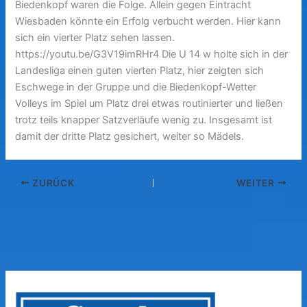
Biedenkopf waren die Folge. Allein gegen Eintracht
Wiesbaden könnte ein Erfolg verbucht werden. Hier kann
sich ein vierter Platz sehen lassen.
https://youtu.be/G3V19imRHr4 Die U 14 w holte sich in der
Landesliga einen guten vierten Platz, hier zeigten sich
Eschwege in der Gruppe und die Biedenkopf-Wetter
Volleys im Spiel um Platz drei etwas routinierter und ließen
trotz teils knapper Satzverläufe wenig zu. Insgesamt ist
damit der dritte Platz gesichert, weiter so Mädels.
ZURÜCK
WEITER