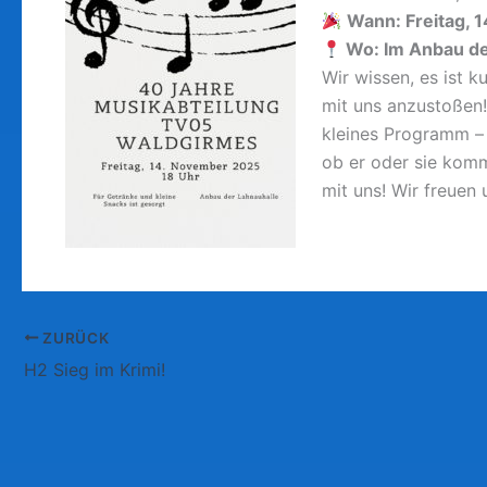
Wann: Freitag, 
Wo: Im Anbau de
Wir wissen, es ist k
mit uns anzustoßen!
kleines Programm –
ob er oder sie komm
mit uns! Wir freuen
ZURÜCK
H2 Sieg im Krimi!