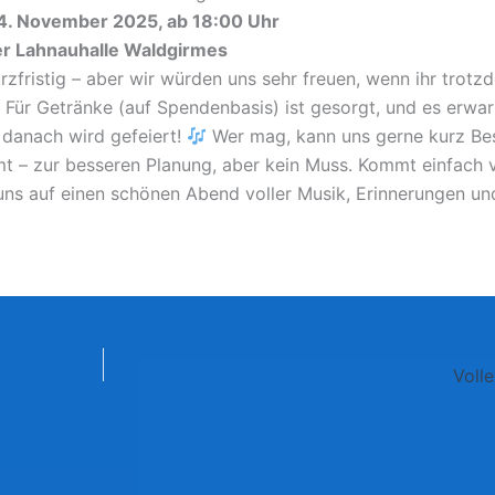
14. November 2025, ab 18:00 Uhr
r Lahnauhalle Waldgirmes
urzfristig – aber wir würden uns sehr freuen, wenn ihr trotzd
 Für Getränke (auf Spendenbasis) ist gesorgt, und es erwar
 danach wird gefeiert!
Wer mag, kann uns gerne kurz Be
t – zur besseren Planung, aber kein Muss. Kommt einfach v
 uns auf einen schönen Abend voller Musik, Erinnerungen un
Voll