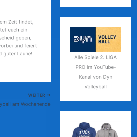
em Zeit findet,
tet euch ein
scheid geben,
orbei und feiert
d guter Laune!
Alle Spiele 2. LIGA
PRO im YouTube-
Kanal von Dyn
Volleyball
WEITER
eyball am Wochenende