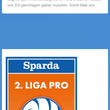
uns 3:0 geschlagen geben mussten. Somit blieb uns