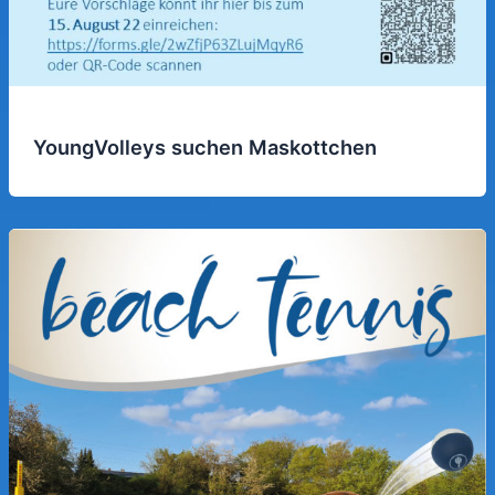
YoungVolleys suchen Maskottchen