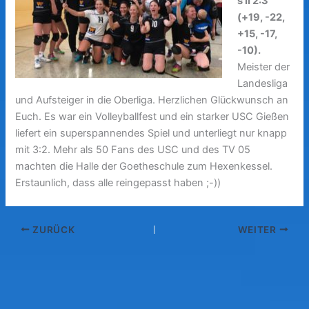
s II 2:3
(+19, -22,
+15, -17,
-10).
Meister der
Landesliga
und Aufsteiger in die Oberliga. Herzlichen Glückwunsch an
Euch. Es war ein Volleyballfest und ein starker USC Gießen
liefert ein superspannendes Spiel und unterliegt nur knapp
mit 3:2. Mehr als 50 Fans des USC und des TV 05
machten die Halle der Goetheschule zum Hexenkessel.
Erstaunlich, dass alle reingepasst haben ;-))
ZURÜCK
WEITER