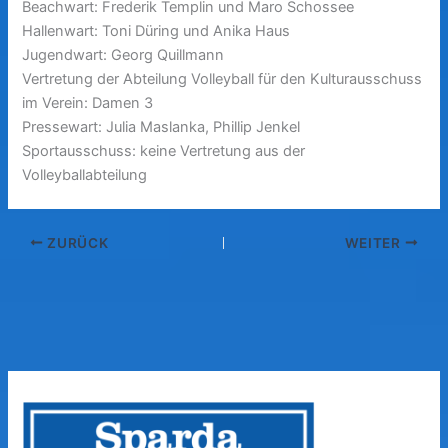
Beachwart: Frederik Templin und Maro Schossee
Hallenwart: Toni Düring und Anika Haus
Jugendwart: Georg Quillmann
Vertretung der Abteilung Volleyball für den Kulturausschuss
im Verein: Damen 3
Pressewart: Julia Maslanka, Phillip Jenkel
Sportausschuss: keine Vertretung aus der
Volleyballabteilung
ZURÜCK
WEITER