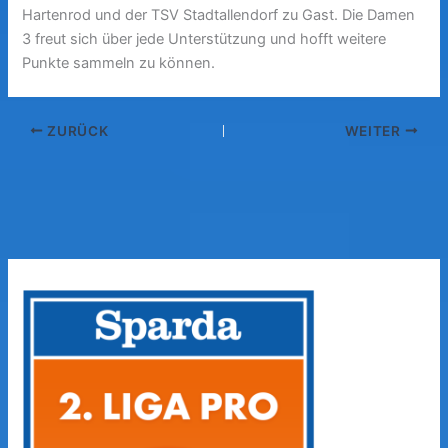
Hartenrod und der TSV Stadtallendorf zu Gast. Die Damen
3 freut sich über jede Unterstützung und hofft weitere
Punkte sammeln zu können.
ZURÜCK
WEITER