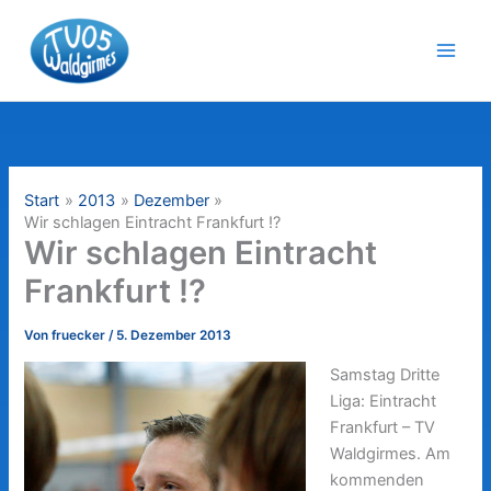
Zum
Inhalt
springen
Start
2013
Dezember
Wir schlagen Eintracht Frankfurt !?
Wir schlagen Eintracht
Frankfurt !?
Von
fruecker
/
5. Dezember 2013
Samstag Dritte
Liga: Eintracht
Frankfurt – TV
Waldgirmes. Am
kommenden