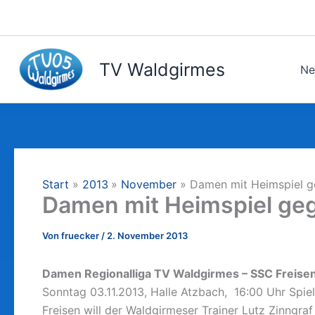
Zum
Inhalt
springen
TV Waldgirmes
Ne
Start
2013
November
Damen mit Heimspiel g
Damen mit Heimspiel ge
Von
fruecker
/
2. November 2013
Damen Regionalliga TV Waldgirmes – SSC Freisen
Sonntag 03.11.2013, Halle Atzbach, 16:00 Uhr Spiel
Freisen will der Waldgirmeser Trainer Lutz Zinngr