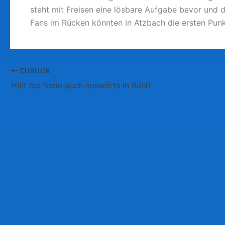
steht mit Freisen eine lösbare Aufgabe bevor und d
Fans im Rücken könnten in Atzbach die ersten Pun
ZURÜCK
Hält die Serie auch auswärts in Bühl?