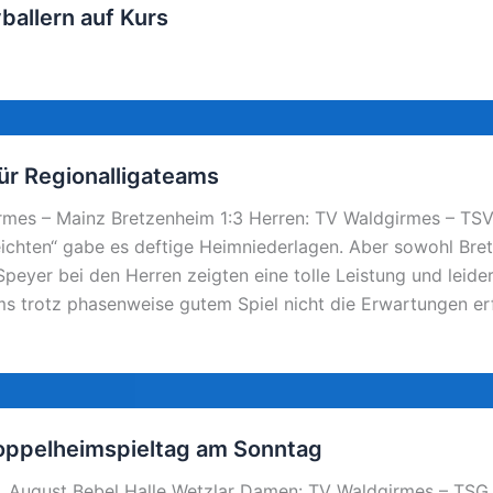
ballern auf Kurs
ür Regionalligateams
mes – Mainz Bretzenheim 1:3 Herren: TV Waldgirmes – TSV
leichten“ gabe es deftige Heimniederlagen. Aber sowohl Bre
eyer bei den Herren zeigten eine tolle Leistung und leide
s trotz phasenweise gutem Spiel nicht die Erwartungen erf
Doppelheimspieltag am Sonntag
1, August Bebel Halle Wetzlar Damen: TV Waldgirmes – TSG