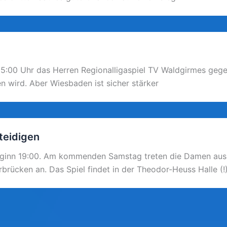
15:00 Uhr das Herren Regionalligaspiel TV Waldgirmes gege
en wird. Aber Wiesbaden ist sicher stärker
teidigen
beginn 19:00. Am kommenden Samstag treten die Damen au
rücken an. Das Spiel findet in der Theodor-Heuss Halle (!)