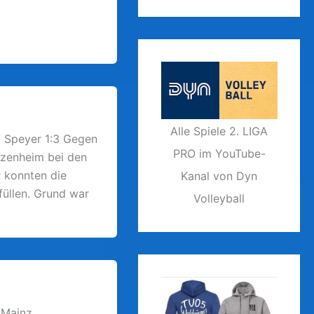
Alle Spiele 2. LIGA
 Speyer 1:3 Gegen
PRO im YouTube-
tzenheim bei den
r konnten die
Kanal von Dyn
üllen. Grund war
Volleyball
 Mainz