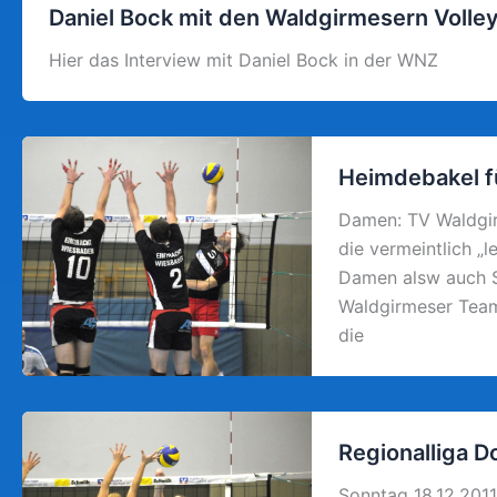
Daniel Bock mit den Waldgirmesern Volley
Hier das Interview mit Daniel Bock in der WNZ
Heimdebakel f
Damen: TV Waldgir
die vermeintlich „
Damen alsw auch Sp
Waldgirmeser Team
die
Regionalliga 
Sonntag 18.12.201