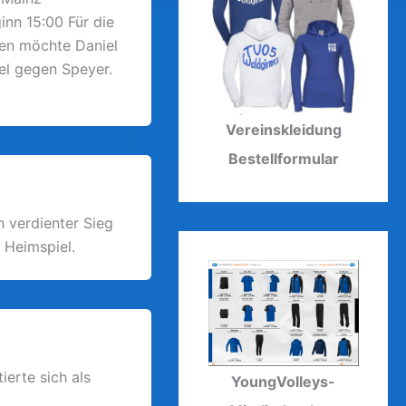
nn 15:00 Für die
ren möchte Daniel
el gegen Speyer.
Vereinskleidung
Bestellformular
n verdienter Sieg
 Heimspiel.
ierte sich als
YoungVolleys-