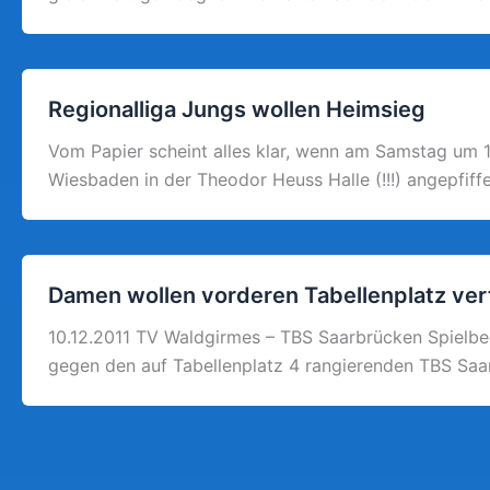
Regionalliga Jungs wollen Heimsieg
Vom Papier scheint alles klar, wenn am Samstag um 
Wiesbaden in der Theodor Heuss Halle (!!!) angepfiff
Damen wollen vorderen Tabellenplatz ver
10.12.2011 TV Waldgirmes – TBS Saarbrücken Spiel
gegen den auf Tabellenplatz 4 rangierenden TBS Saarb