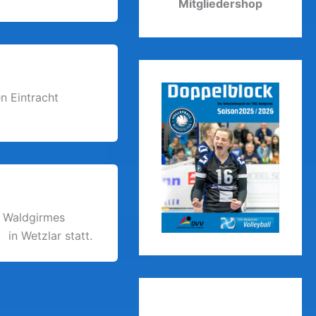
Mitgliedershop
n Eintracht
s Waldgirmes
 in Wetzlar statt.