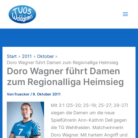
Zum
Inhalt
springen
Start
2011
Oktober
Doro Wagner führt Damen zum Regionalliga Heimsieg
Doro Wagner führt Damen
zum Regionalliga Heimsieg
Von
fruecker
/
9. Oktober 2011
Mit 3:1 (25-20; 25-19; 25-27; 29-27)
siegen die Damen um die neue
Spielführerin Ann-Kathrin Dell gegen
die TG Wehlheiden. Matchwinnerin
Doro Wagner. Mit hartem Angriff und